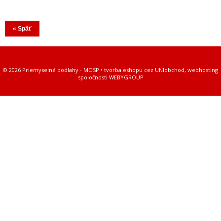
« Späť
© 2026 Priemyselné podlahy - MOSP •
tvorba eshopu cez UNIobchod
,
webhosting
spoločnosti
WEBYGROUP